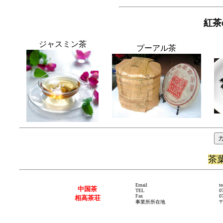
紅茶
ジャスミン茶
プーアル茶
茶
Email
t
中国茶
TEL
0
Fax
0
相高茶荘
事業所所在地
〒