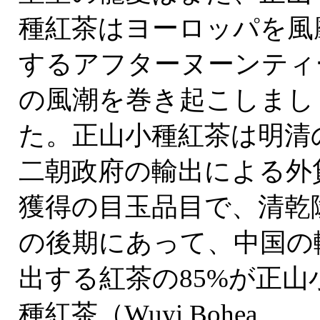
種紅茶はヨーロッパを風
するアフターヌーンティ
の風潮を巻き起こしまし
た。正山小種紅茶は明清
二朝政府の輸出による外
獲得の目玉品目で、清乾
の後期にあって、中国の
出する紅茶の85%が正山
種紅茶（Wuyi Bohea