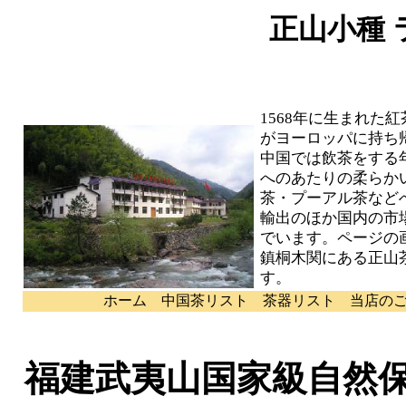
正山小種
1568年に生まれた
がヨーロッパに持ち
中国では飲茶をする
へのあたりの柔らか
茶・プーアル茶など
輸出のほか国内の市
でいます。ページの
鎮桐木関にある正山
す。
ホーム
中国茶リスト
茶器リスト
当店の
福建武夷山国家級自然