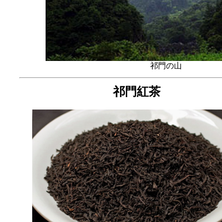
祁門の山
祁門紅茶