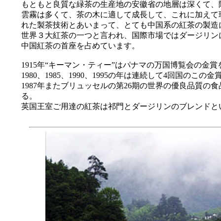
もともと良質な緑茶の生産地の安徽省の地層は深くて、
雲霧は多くて、茶の木に適して成長して、これに加えて
れた製茶技術とあいまって、とても中国系の紅茶の製造
世界３大紅茶の一つと言われ、国際市場ではダージリン
中国紅茶の首座を占めています。
1915年“キーマン・ティー”はパナマの万国博覧会の金
1980、1985、1990、1995の年は連続して4回国のこ
1987年またブリュッセルの第26期の世界の優良品質の
る。
英国王室ご用達の紅茶は祁門とダージリンのブレンドと