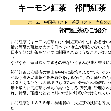
キーモン紅茶 祁門紅
ホーム
中国茶リスト
茶器リスト
当店の
祁門紅茶のご紹介
祁門紅茶（キーモン紅茶）は中国紅茶の中心にあるせい
量と等級の落差が大きく日本での地位が明確でないよう
日本で飲む紅茶をひとつに制限されるようなことがあれ
う。
なぜなら、毎日飲んで飽きの来ないうまみが味と香りに
祁門紅茶は安徽省の黄山を中心に栽培されますが、その
ベルも高級烏龍茶や高級緑茶をはるかにしのぐ価格のも
取引のあるひとつの農場でも13等級に分類され40倍以
最上級の祁門紅茶は標高の高いところで特別に管理され
れ、特級、頂級などとは別の特別の呼称が付けられてい
祁門紅茶は１８７５年に福建省の工夫紅茶の技術を導入
た。