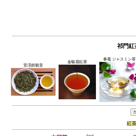
祁門紅
春毫 ジャスミン茶
金駿眉紅茶
安渓鉄観音
紅
Email
t