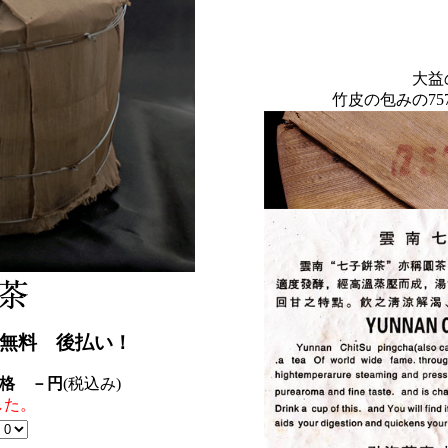
大益
竹皮の包みの7
無料 後払い！
価格 －円
(税込み)
した。