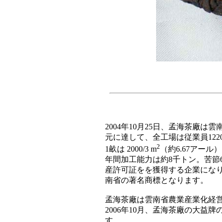
2004年10月25日、孟海茶廠は
元に達して、全工場は従業員122
2
1畝は 2000/3 m
（約6.67アール）
年間加工能力は約8千トン。苦節6
産許可証をを獲得する企業になり
南省の著名商標となります。
孟海茶廠は雲南省農業産業化経
2006年10月、孟海茶廠の大
す。