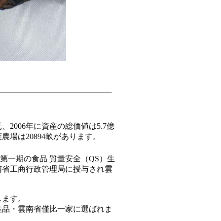
2006年に資産の総価値は5.7億
農場は20894畝があります。
で第一期の食品 質量安全（QS）生
南省工商行政管理局に授与され雲
します。
産品・雲南省僅比一家に選ばれま