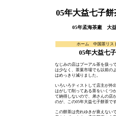
05年大益七子餅
05年孟海茶廠 大益
ホーム
中国茶リス
05年大益七子
なじみの店はプーアル茶を扱っ
は少なく、茶葉市場でも以前の
はめっきり減りました。
いろいろティストして店主が外
はがして削ってある茶をいくつ
て納得しないので、弟さんの店
のが、この05年大益七子餅茶で
この餅茶は売れゆきが衰えない