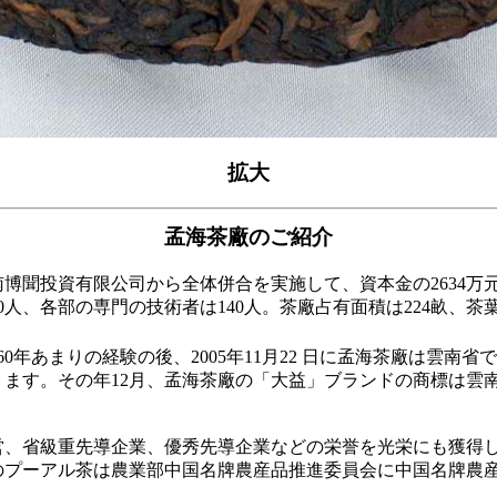
拡大
孟海茶廠のご紹介
雲南博聞投資有限公司から全体併合を実施して、資本金の2634万元、
0人、各部の専門の技術者は140人。茶廠占有面積は224畝、茶葉
0年あまりの経験の後、2005年11月22 日に孟海茶廠は雲南省
ます。その年12月、孟海茶廠の「大益」ブランドの商標は雲
営、省級重先導企業、優秀先導企業などの栄誉を光栄にも獲得
益牌のプーアル茶は農業部中国名牌農産品推進委員会に中国名牌農