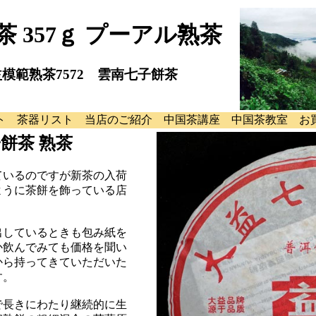
茶 357ｇ プーアル熟茶
模範熟茶7572 雲南七子餅茶
ト
茶器リスト
当店のご紹介
中国茶講座
中国茶教室
お
餅茶 熟茶
ているのですが新茶の入荷
ように茶餅を飾っている店
出しているときも包み紙を
か飲んでみても価格を聞い
から持ってきていただいた
す。
で長きにわたり継続的に生