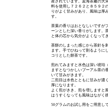
産されています。孟海茶廠の大
料を使用し７２６２と８５９２
りがよく甘みがあり、風味は厚
す。
茶葉の香りはおとなしいですが
ーンとした深い香りがします。
と体の芯から気分がよくなって
茶餅のしまった感じから茶針を
ます。手でひねって割るように
コリとした餅茶です。
煎れてみますと水色は深い琥珀
ますとなつかしいプーアル茶の
いて甘みがきます。
二煎目は水色とともに甘みが濃
厚になります。
よく煎がきき、煎を増しますと
はうすくなっても風味はながく
50グラムのお試し用をご用意し