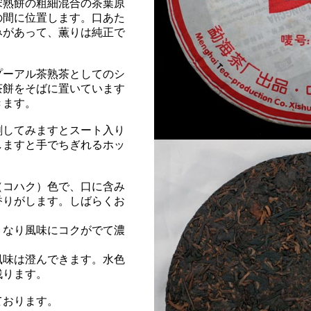
宋熟餅の粗細混合の茶葉原
の間に位置します。口あた
みがあって、薫りは純正で
プーアル茶熟茶としてのシ
茶餅をそばに置いています
きます。
刺してみますとスート入り
しますと手でちぎれるホッ
（コハク）色で、口に含み
香りがします。しばらくお
くなり風味にコクがでて濃
風味は澄んできます。水色
残ります。
ております。