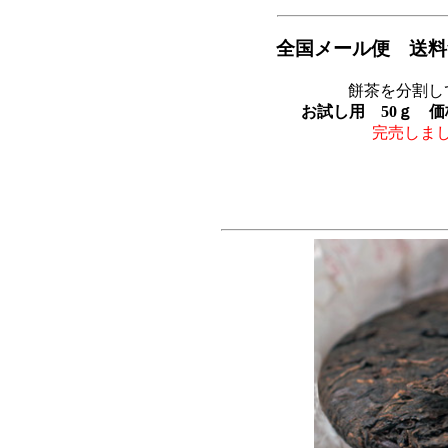
全国メール便 送料
餅茶を分割し
お試し用 50ｇ 価
完売しま