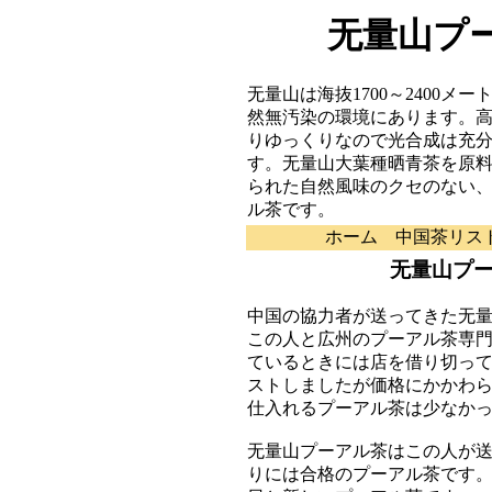
无量山プー
无量山は海抜1700～2400
然無汚染の環境にあります。
りゆっくりなので光合成は充
す。无量山大葉種晒青茶を原
られた自然風味のクセのない
ル茶です。
ホーム
中国茶リス
无量山プ
中国の協力者が送ってきた无
この人と広州のプーアル茶専
ているときには店を借り切っ
ストしましたが価格にかかわ
仕入れるプーアル茶は少なか
无量山プーアル茶はこの人が
りには合格のプーアル茶です。圧餅