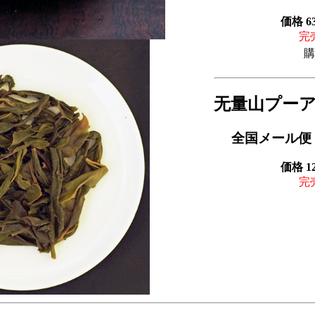
価格 6
完
購
无量山プーア
全国メール便
価格 1
完