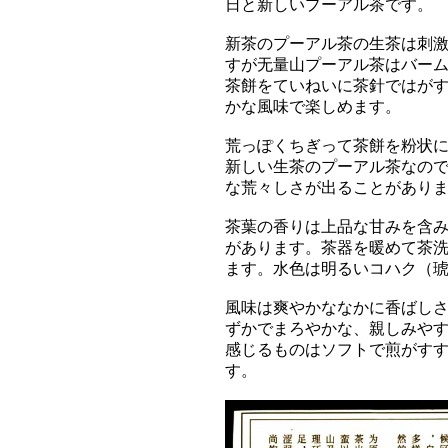
日と新しいプーアル茶です。
新茶のプーアル茶の生茶は刺
すが无量山プーアル茶はバー
茶餅をていねいに茶針ではが
かな風味で楽しめます。
荒っぽくちぎって茶餅を粉状
新しい生茶のプーアル茶なの
な荒々しさが出ることがあり
茶葉の香りは上品な甘みを含
があります。茶器を暖めて茶洗
ます。水色は明るいコハク（
風味は爽やかななかに香ばし
ずかでまろやかな、親しみや
感じるものはソフトで煎がす
す。