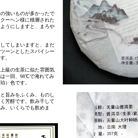
激の強いものが多かったで
ムクーヘン様に積層された
すようにしますと、まろや
にしてしまいますと、まだ
でツーンとしたスパイシー
ます。
み上級の生茶に似た雰囲気
は一回、98℃で淹れてみ
琥珀）色です。
さと旨みをふくみ、ものし
すく芳醇です。飲み干して
すみ、いくらでも飲めま