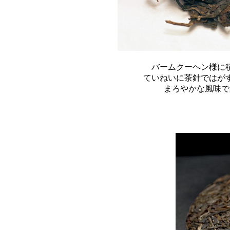
バームクーヘン様に
ていねいに茶針ではが
まろやかな風味で