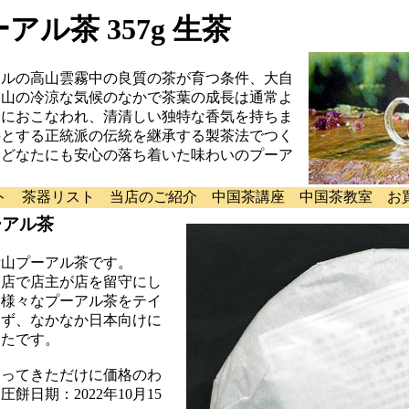
アル茶 357g 生茶
メートルの高山雲霧中の良質の茶が育つ条件、大自
高山の冷涼な気候のなかで茶葉の成長は通常よ
分におこなわれ、清清しい独特な香気を持ちま
料とする正統派の伝統を継承する製茶法でつく
、どなたにも安心の落ち着いた味わいのプーア
ト
茶器リスト
当店のご紹介
中国茶講座
中国茶教室
お
ーアル茶
量山プーアル茶です。
門店で店主が店を留守にし
て様々なプーアル茶をテイ
らず、なかなか日本向けに
ったです。
送ってきただけに価格のわ
日期：2022年10月15