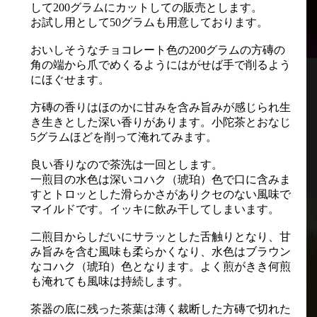
して200グラムにカットしての販売とします。
お試し用として50グラムも用意しております。
おいしそうなチョコレート色の200グラムの方磚の
角の端から爪でめくるようにはがせば手で削るよう
にほぐせます。
方磚の香りはほのかに甘みを含み旨みが感じられ生
き生きとした深い香りがあります。小陀茶とおなじ
5グラムほどを削って淹れてみます。
良い香りなので茶洗は一回とします。
一煎目の水色は深いコハク（琥珀）色で口に含みま
すとトロッとした滑らかさがありクセのない風味で
マイルドです。イッキに飲み干してしまいます。
二煎目からしだいにサラッとした舌触りとなり、甘
み旨みを含む風味も柔らかくなり、水色はブラウン
なコハク（琥珀）色となります。よく煎がきき何煎
も淹れても風味は持続します。
茶器の底に残った茶葉は薄く裁断した方磚で切れた