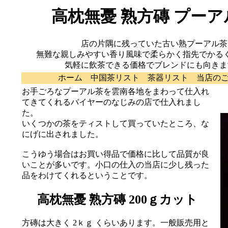
高枕無憂 熟方磚 プーア
店の片隅に残っていた古い熟プーアル茶
無難な親しみやすい香り風味で柔らかく指先でかる
気軽に飲茶できる価格でブレンドにも向きま
ホーム
中国茶リスト
茶器リスト
当店の
お手ごろなプーアル茶を雲南各地をまわって仕入れ
てきてくれるバイヤーのなじみの店で仕入れまし
た。
いくつかの茶をティストして買っていたところ、な
にげに出されました。
こうゆう場合はお買い得品で価格に比して品質が良
いことが多いです。小口の仕入の当店に少し残った
品をわけてくれるということです。
高枕無憂 熟方磚 200ｇカット
方磚は大きく 2ｋｇ くらいあります。一般販売用と