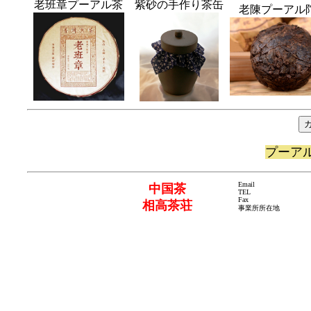
老班章プーアル茶
紫砂の手作り茶缶
老陳プーアル
プーア
Email
中国茶
TEL
Fax
相高茶荘
事業所所在地