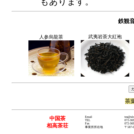
もあります。
鉄観
武夷岩茶大紅袍
人参烏龍茶
茶
Email
tea@ul
中国茶
TEL
072-36
Fax
072-36
相高茶荘
事業所所在地
〒587