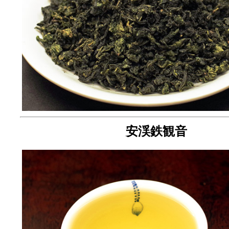
安渓鉄観音