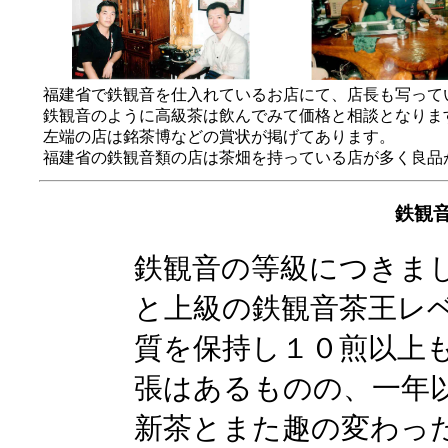
福建省で鉄観音を仕入れているお店にて、店長も写って
鉄観音のように高級茶は飲んでみて価格と相談となりま
左端の店は銘茶博などの賞状が掲げてあります。
福建省の鉄観音類の店は茶畑を持っている店が多く良品
鉄観
鉄観音の等級につきま
と上級の鉄観音茶王レ
質を保持し１０煎以上
張はあるものの、一年
新茶とまた趣の変わっ