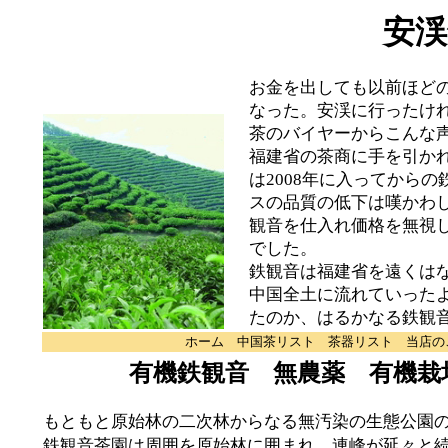
安渓
お金を出しても以前ほど
なった。安渓に行ったけ
茶のバイヤーからこんな
福建省の茶商に手を引か
は2008年に入ってから
スの品質の低下は嘆かわ
観音を仕入れ価格を無視
でした。
鉄観音は福建省を遠くは
中国全土に流れていった
たのか、はるかなる鉄観
ホーム
中国茶リスト
茶器リスト
当店の
有機鉄観音 無農薬 有機栽
もともと原始林の二次林からなる無汚染の生態公園
鉄観音茶園は周囲を原始林に囲まれ、連峰が延々と