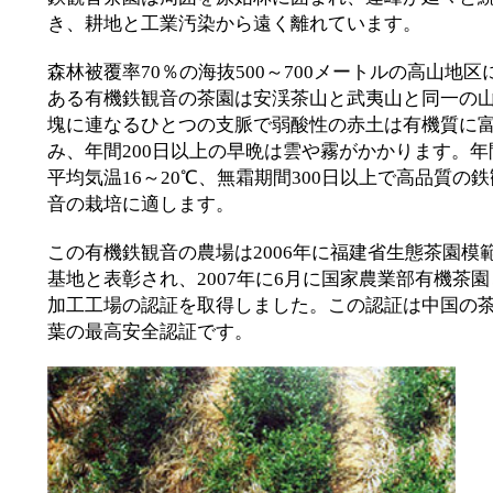
き、耕地と工業汚染から遠く離れています。
森林被覆率70％の海抜500～700メートルの高山地区
ある有機鉄観音の茶園は安渓茶山と武夷山と同一の
塊に連なるひとつの支脈で弱酸性の赤土は有機質に
み、年間200日以上の早晩は雲や霧がかかります。年
平均気温16～20℃、無霜期間300日以上で高品質の鉄
音の栽培に適します。
この有機鉄観音の農場は2006年に福建省生態茶園模
基地と表彰され、2007年に6月に国家農業部有機茶園
加工工場の認証を取得しました。この認証は中国の
葉の最高安全認証です。