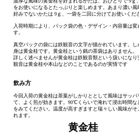
濃厚な風味の黄金桂を好まれるかたは、おひとりで 9ｇ
をお使いになるとたっぷりと楽しめます。あまり濃い風
好みでないかたは 9ｇ、一袋を二回に分けてお使いくだ
入荷時期により、パック袋の色・デザイン・内容量は変
す。
真空パックの袋には鉄観音の文字が描かれています。し
身は黄金桂です。黄金桂という銘の茶袋はありません。
詳しく述べませんが黄金桂は鉄観音類という扱いになり
観音は黄金桂や本山などのことであるのが実情です
飲み方
今回入荷の黄金桂は茶葉がしかりととして風味はサッパ
て、よく煎が効きます。90℃くらいで淹れて浸出時間な
をみてください。温度が高すぎますと瑞々しい風味がそ
れます。
黄金桂