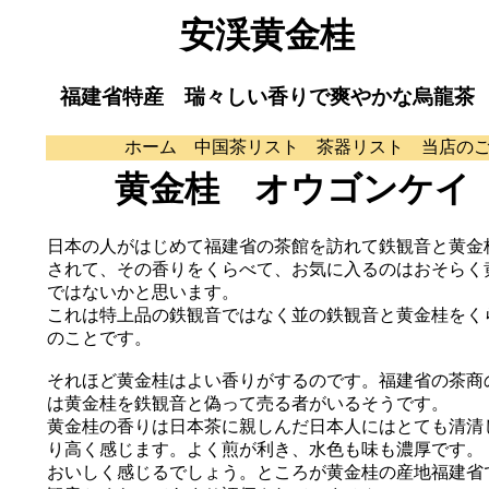
安渓黄金桂
福建省特産 瑞々しい香りで爽やかな烏龍茶
ホーム
中国茶リスト
茶器リスト
当店の
黄金桂 オウゴンケイ
日本の人がはじめて福建省の茶館を訪れて鉄観音と黄金
されて、その香りをくらべて、お気に入るのはおそらく
ではないかと思います。
これは特上品の鉄観音ではなく並の鉄観音と黄金桂をく
のことです。
それほど黄金桂はよい香りがするのです。福建省の茶商
は黄金桂を鉄観音と偽って売る者がいるそうです。
黄金桂の香りは日本茶に親しんだ日本人にはとても清清
り高く感じます。よく煎が利き、水色も味も濃厚です。
おいしく感じるでしょう。ところが黄金桂の産地福建省