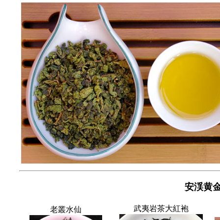
安渓黄
武夷岩茶大紅袍
老叢水仙