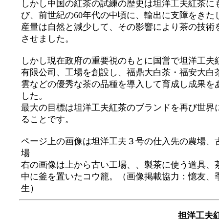
しかし中国の紅茶の試練の歴史は坦洋工夫紅茶に
び、前世紀の60年代の中頃に、輸出に支障をきた
産量は自然と減少して、その影響により茶の技術
させました。
しかし現在政府の重要視のもとに国営で坦洋工夫
有限公司、工場を創設し、福鼎大白茶・福安大白
雲などの優秀な茶の品種を導入して育成し成果を
した。
最大の目標は坦洋工夫紅茶のブランドを再び世界
ることです。
ページ上の画像は坦洋工夫３号の仕入先の農場、
場
右の画像は上から古い工場、、製茶に使う道具、
中に釜を置いたコウ籠。（画像掲載協力：憶友、
生）
担洋工夫