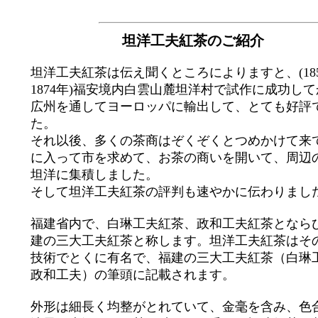
坦洋工夫紅茶のご紹介
坦洋工夫紅茶は伝え聞くところによりますと、(185
1874年)福安境内白雲山麓坦洋村で試作に成功し
広州を通してヨーロッパに輸出して、とても好評
た。
それ以後、多くの茶商はぞくぞくとつめかけて来
に入って市を求めて、お茶の商いを開いて、周辺
坦洋に集積しました。
そして坦洋工夫紅茶の評判も速やかに伝わりまし
福建省内で、白琳工夫紅茶、政和工夫紅茶となら
建の三大工夫紅茶と称します。坦洋工夫紅茶はそ
技術でとくに有名で、福建の三大工夫紅茶（白琳
政和工夫）の筆頭に記載されます。
外形は細長く均整がとれていて、金毫を含み、色