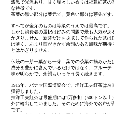
漆黒で光沢あり、甘く瑞々しい香りは福建紅茶の
な特徴です。
茶葉の黒い部分は葉元で、黄色い部分は芽先です
すべてが金芽のものは等級のうえでは最高です。
しかし消費者の選択は好みの問題で最も人気があ
かぎりません。新芽だけを採取して作られた茶は
は薄く、あまり煎がきかず余韻のある風味が期待
とはかぎりません。
伝統の一芽一葉から一芽二葉での茶葉の摘みかた
成分を豊かに含んでいるだけではなく、フルーテ
味が明らかで、余韻もいっそう長く続きます。
1915年、パナマ国際博覧会で、坦洋工夫紅茶は名
獲得しました。
担洋工夫紅茶は最盛期には1万多担（500トン以上
外に輸出していました。そのために海外で名声が
です。