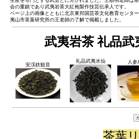
生産を専門とする武雲とに分かれました。王順明老師は茶
会の重鎮であり武夷岩茶大紅袍製作技芸伝承人です。
ページ上の画像とともに北京東邦国芸茶文化教育センター
夷山市茶葉研究所の王老師の了解で掲載しました。
武夷岩茶 礼品
礼品武夷水仙
人参
安渓鉄観音
茶葉