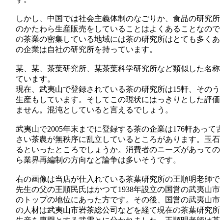
しかし、中国では社会主義体制のなごりか、食品の研究所
のかたわら生産販売をしていることはよくあることなので
の茶業の密集している地域には茶の研究所はとても多くあ
の企業は自社の研究所を持っています。
某、某、茶葉研究所、某茶葉科学研究所など類似した名称
ています。
現在、武夷山で登録されている茶の研究所は15軒、そのう
生産もしています。そしてこの現状にはっきりとした評価
ません。混沌としていると言えるでしょう。
武夷山で2005年末までに登録する茶の企業は176軒あっ
さい茶農が無秩序に乱立しているところがあります。玉石
るといったところでしょうか。消費者のニーズがあっての
ら業界再編制の方向など論争は多いそうです。
右の画像は当店が仕入れている茶葉研究所の王順明老師で
先生の父の王順民氏はかつて1938年設立の国営の武夷山
のトップの地位にあった方です。その後、国営の武夷山市
の人材は武夷山市岩茶総公司などを経て現在の茶葉研究所