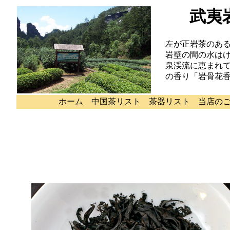
武夷
左が正岩茶のあ
岩壁の間の水は
泉渓流に恵まれ
の香り「岩骨花
ホーム
中国茶リスト
茶器リスト
当店の