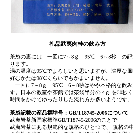
礼品武夷肉桂の飲み方
茶袋の裏には 一回に7～8ｇ 95℃ 6～8秒 の
ります。
湯の温度は95℃でよろしいと思いますが、濃厚な風
好むかたは98℃くらいでもかまいません。
一回に7～8ｇ 95℃ 6～8秒はやや本格的な飲
す。日本の教室や茶館では茶袋半分の 4ｇ を30秒
時間をかけてゆったりした淹れ方が多いようです。
茶袋記載の産品標準号：GB/T18745-2006について
武夷岩茶新国家標準GB/T18745-2006のことで
武夷岩茶にある規範的な規格のひとつで、 規格の