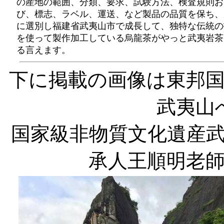
の産地の範囲、分類、要求、試験方法、検査規則お
び、標志、ラベル、運送、など製品の品質を保ち、
に選別し福建省武夷山市で成長して、独特な伝統の
を使って製作加工している烏龍茶がやっと武夷岩茶
る言えます。
下に掲載の画像は東邦
武夷山
国家級非物質文化遺産
承人王順明老