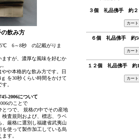
３個 礼品佛手 約２５
手の飲み方
６個 礼品佛手 約50
5℃ 6～8秒 の記載がりま
いますが、濃厚な風味を好むか
ん。
１２個 礼品佛手 約10
秒はやや本格的な飲み方です。日
ｇ を30秒くらい時間をかけて
です。
5-2006について
2006のことで
ひとつで、 規格の中でその産地
、検査規則および、標志、ラベ
ち、厳格に選別し福建省武夷山
術を使って製作加工している烏
えます。