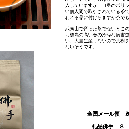
入していますが、自身のポリ
い個人間で取引されている茶
われる品に付けらますが茶で
武夷山で育った茶でないとこ
も標高の高い春の冷涼な病害
い、大量生産しないので茶樹
ないそうです。
全国メール便 
礼品佛手 ８．