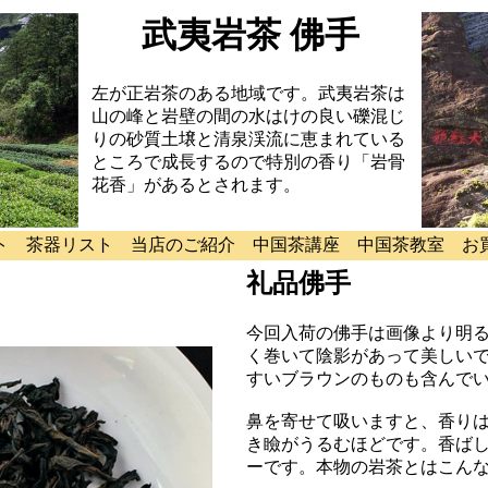
武夷岩茶 佛手
左が正岩茶のある地域です。武夷岩茶は
山の峰と岩壁の間の水はけの良い礫混じ
りの砂質土壌と清泉渓流に恵まれている
ところで成長するので特別の香り「岩骨
花香」があるとされます。
ト
茶器リスト
当店のご紹介
中国茶講座
中国茶教室
お
礼品佛手
今回入荷の佛手は画像より明
く巻いて陰影があって美しい
すいブラウンのものも含んで
鼻を寄せて吸いますと、香り
き瞼がうるむほどです。香ば
ーです。本物の岩茶とはこん