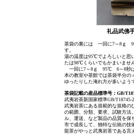
礼品武佛
茶袋の裏には 一回に7～8ｇ 9
す。
湯の温度は95℃でよろしいと思
たは98℃くらいでもかまいませ
一回に7～8ｇ 95℃ 6～8
本の教室や茶館では茶袋半分の 4
ゆったりした淹れ方が多いよう
茶袋記載の産品標準号：GB/T1874
武夷岩茶新国家標準GB/T18745-
武夷岩茶にある規範的な規格の
の範囲、分類、要求、試験方法
ル、運送、など製品の品質を保
市で成長して、独特な伝統の技
龍茶がやっと武夷岩茶である言