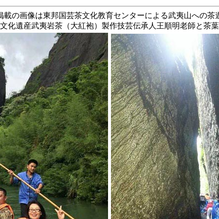
掲載の画像は東邦国芸茶文化教育センターによる武夷山への茶
文化遺産武夷岩茶（大紅袍）製作技芸伝承人王順明老師と茶葉