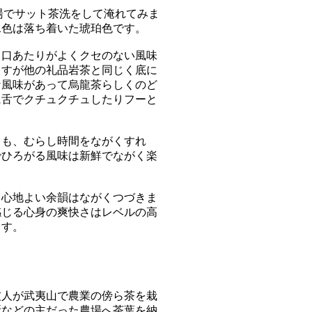
熱湯でサット茶洗をして淹れてみま
水色は落ち着いた琥珀色です。
、口あたりがよくクセのない風味
ますが他の礼品岩茶と同じく底に
な風味があって烏龍茶らしくのど
に舌でクチュクチュしたりフーと
ても、むらし時間をながくすれ
でひろがる風味は新鮮でながく楽
る心地よい余韻はながくつづきま
感じる心身の爽快さはレベルの高
ます。
友人が武夷山で農業の傍ら茶を栽
所などの主だった農場へ茶葉を納