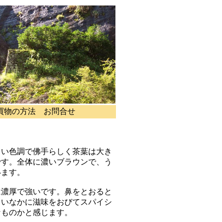
買物の方法
お問合せ
るい色調で佛手らしく茶葉は大き
です。全体に濃いブラウンで、う
います。
は濃厚で強いです。鼻をとおると
しいなかに滋味をおびてスパイシ
なものかと感じます。