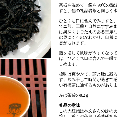
茶器を温めて一袋を 98℃の
すと、他の礼品岩茶と同じく
ひとくち口に含んでみますと
でニ煎、三煎と自然にすすみ
は奥深く手ごたえのある重厚
の奥にくるのがわかり、自然
息がもれます。
煎を増して風味がうすくなっ
ば、ひとくち口に含んで一瞬
しめます。
後味は爽やかで、頭と肚に残
す。飲み干して時間が過ぎて
い有機茶に通ずるものがあり
左は茶袋の8.2ｇ
礼品の意味
この大紅袍は林文さんの妹の
培し、近くの茶農は茶葉研究