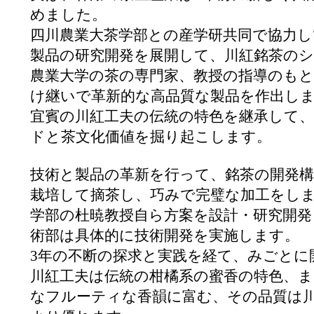
めました。
四川農業大茶学部との産学研共同で協力し
製品の研究開発を展開して、川紅銘茶の
農業大学の茶の専門家、教授の指導のもと
け継いで革新的な高品質な製品を作出し
宜賓の川紅工夫の伝統の特色を継承して
ドと茶文化価値を掘り起こします。
技術と製品の革新を行って、銘茶の開発
栽培して摘茶し、巧みで完璧な加工をし
学部の杜暁教授自ら方案を設計・研究開発
術部は具体的に技術開発を実施します。
3年の不断の探求と実践を経て、みごとに
川紅工夫は伝統の柑橘系の蜜香の特色、
なフルーティな香韻に富む、その品質は川