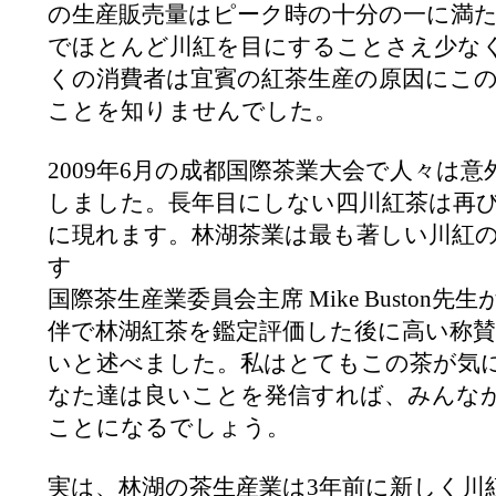
の生産販売量はピーク時の十分の一に満
でほとんど川紅を目にすることさえ少な
くの消費者は宜賓の紅茶生産の原因にこ
ことを知りませんでした。
2009年6月の成都国際茶業大会で人々は
しました。長年目にしない四川紅茶は再
に現れます。林湖茶業は最も著しい川紅
す
国際茶生産業委員会主席 Mike Buston
伴で林湖紅茶を鑑定評価した後に高い称
いと述べました。私はとてもこの茶が気
なた達は良いことを発信すれば、みんな
ことになるでしょう。
実は、林湖の茶生産業は3年前に新しく川