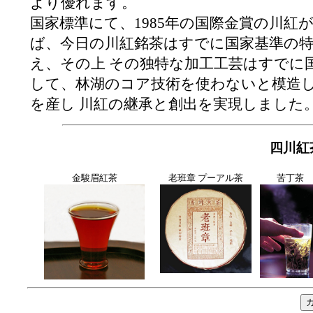
より優れます。
国家標準にて、1985年の国際金賞の川紅
ば、今日の川紅銘茶はすでに国家基準の
え、その上 その独特な加工工芸はすでに
して、林湖のコア技術を使わないと模造
を産し 川紅の継承と創出を実現しました
四川紅
金駿眉紅茶
老班章 プーアル茶
苦丁茶