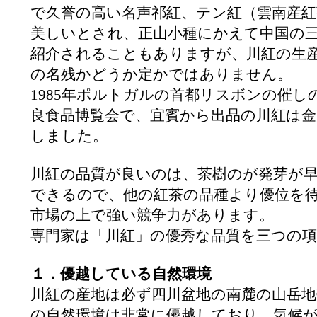
で久誉の高い名声祁紅、テン紅（雲南産
美しいとされ、正山小種にかえて中国の
紹介されることもありますが、川紅の生
の名残かどうか定かではありません。
1985年ポルトガルの首都リスボンの催し
良食品博覧会で、宜賓から出品の川紅は金
しました。
川紅の品質が良いのは、茶樹のが発芽が
できるので、他の紅茶の品種より優位を
市場の上で強い競争力があります。
専門家は「川紅」の優秀な品質を三つの
１．優越している自然環境
川紅の産地は必ず四川盆地の南麓の山岳
の自然環境は非常に優越しており、気候