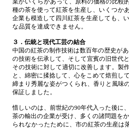
業がいくらかあって、原料の価格の比較
種の茶を使って紅茶を生産し、いくつか
企業も模造して四川紅茶を生産しても、
な品質を達成できません。
３．伝統と現代工芸の結合
中国の紅茶の制作技術は数百年の歴史が
の技術を伝承して、そして宜賓の旧世代
その技術に対して適切に改善します。製
と、綿密に揉捻して、心をこめて焙煎し
締まり秀麗な姿がつくられ、香りと風味
保証しました。
惜しいのは、前世紀の90年代入った後に
茶の輸出の企業が受け、多くの諸問題を
られなかったために、市の紅茶の生産は