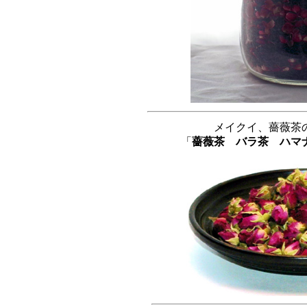
メイクイ、薔薇茶
「
薔薇茶 バラ茶 ハマ