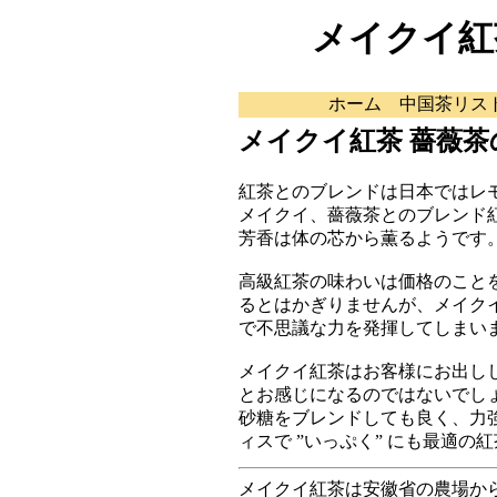
メイクイ紅
ホーム
中国茶リス
メイクイ紅茶 薔薇
紅茶とのブレンドは日本ではレ
メイクイ、薔薇茶とのブレンド
芳香は体の芯から薫るようです
高級紅茶の味わいは価格のこと
るとはかぎりませんが、メイク
で不思議な力を発揮してしまい
メイクイ紅茶はお客様にお出し
とお感じになるのではないでし
砂糖をブレンドしても良く、力
ィスで ”いっぷく” にも最適の
メイクイ紅茶は安徽省の農場か