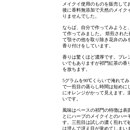
メイクイ使用のものを販売して
後に香料無添加で天然のメイク
りませんでした。
ならば、自分で作ってみようと
て作ってみました。 焙煎され
て顎その他を取り除き花弁のみ
香り付けをしています。
香りは驚くほど濃厚です。ブレ
いでもありますが祁門紅茶の香
を放ちます。
5グラムを90℃くらいで淹れて
で一煎目の蒸らし時間は短めに
にオレンジがかって見えます。
いです。
風味はベースの祁門の特徴は表
とにハーブのメイクイとのハー
す。三煎目は試しの濃く煎れて
は澄んで冴え目が覚めてしまい