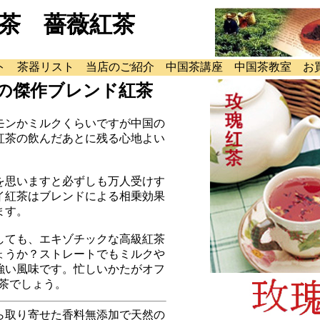
茶 薔薇紅茶
ト
茶器リスト
当店のご紹介
中国茶講座
中国茶教室
お
茶の傑作ブレンド紅茶
モンかミルクくらいですが中国の
紅茶の飲んだあとに残る心地よい
。
を思いますと必ずしも万人受けす
イ紅茶はブレンドによる相乗効果
ます。
しても、エキゾチックな高級紅茶
ょうか？ストレートでもミルクや
強い風味です。忙しいかたがオフ
紅茶でしょう。
ら取り寄せた香料無添加で天然の