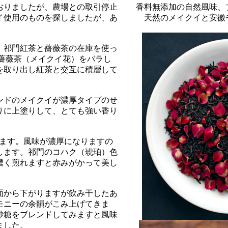
おりましたが、農場との取引停止
香料無添加の自然風味、
イ使用のものを探しましたが、あ
天然のメイクイと安徽
、祁門紅茶と薔薇茶の在庫を使っ
た薔薇茶（メイクイ花）をバラし
を取り出し紅茶と交互に積層して
ンドのメイクイが濃厚タイプのせ
りに上塗りして、とても強い香り
みます。風味が濃厚になりますの
します。祁門のコハク（琥珀）色
濃く煎れますと赤みがかって美し
面から下がりますが飲み干したあ
モニーの余韻がこみ上げてきま
砂糖をブレンドしてみますと風味
ました。