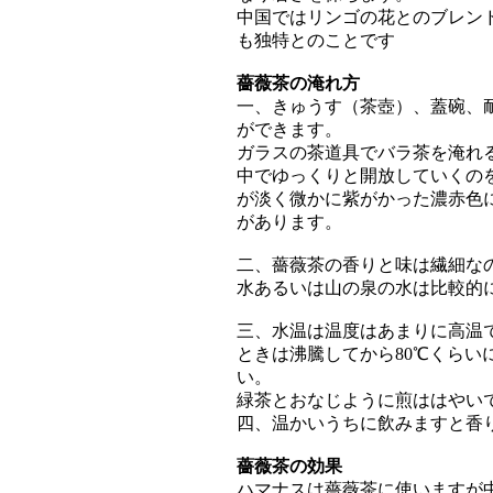
中国ではリンゴの花とのブレン
も独特とのことです
薔薇茶の淹れ方
一、きゅうす（茶壺）、蓋碗、
ができます。
ガラスの茶道具でバラ茶を淹れ
中でゆっくりと開放していくの
が淡く微かに紫がかった濃赤色
があります。
二、薔薇茶の香りと味は繊細な
水あるいは山の泉の水は比較的
三、水温は温度はあまりに高温
ときは沸騰してから80℃くらい
い。
緑茶とおなじように煎ははやい
四、温かいうちに飲みますと香
薔薇茶の効果
ハマナスは薔薇茶に使いますが