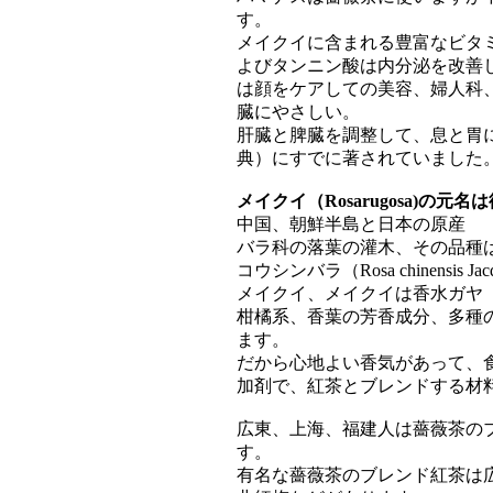
す。
メイクイに含まれる豊富なビタミ
よびタンニン酸は内分泌を改善
は顔をケアしての美容、婦人科
臓にやさしい。
肝臓と脾臓を調整して、息と胃
典）にすでに著されていました
メイクイ（Rosarugosa)の元名
中国、朝鮮半島と日本の原産
バラ科の落葉の灌木、その品種
コウシンバラ（Rosa chinensis 
メイクイ、メイクイは香水ガヤ
柑橘系、香葉の芳香成分、多種
ます。
だから心地よい香気があって、
加剤で、紅茶とブレンドする材
広東、上海、福建人は薔薇茶の
す。
有名な薔薇茶のブレンド紅茶は