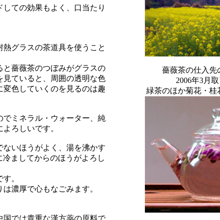
ドしての効果もよく、口当たり
耐熱グラスの茶道具を使うこと
ると薔薇茶のつぼみがグラスの
薔薇茶の仕入先
を見ていると、周囲の透明な色
2006年3
に変色していくのを見るのは趣
緑茶のほか菊花・桂
のでミネラル・ウォーター、純
によろしいです。
でないほうがよく、湯を沸かす
に冷ましてからのほうがよろし
です。
りは濃厚で心もなごみます。
中国では貴重な漢方薬の原料で