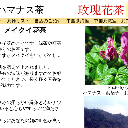
ハマナス茶
ト
茶器リスト
当店のご紹介
中国茶講座
中国茶教室
お
 メイクイ花茶
クイ花のことです。緑茶や紅茶
香りのお茶です。
ですがメイクイもいかがでしょ
糖を添えて出されました。
特有の渋味がありますのでお好
いでください。長く残る芳香を
が魅力です。
Photo by 
ハマナス 浜茄子 
まみの柔らかい緑茶と赤いナツ
んいると心もやすらいで満たさ
さらにあなたの顔の血色が良く