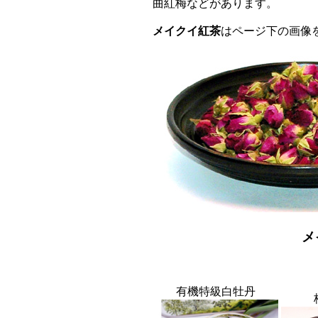
曲紅梅などがあります。
メイクイ紅茶
はページ下の画像
メ
有機特級白牡丹