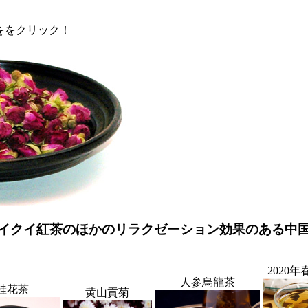
ををクリック！
イクイ紅茶のほかのリラクゼーション効果のある中
2020
人参烏龍茶
桂花茶
黄山貢菊