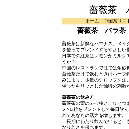
薔薇茶 
ホーム
中国茶リス
薔薇茶 バラ茶
薔薇茶は新鮮なハマナス、メイ
を使ってブレンドするやさしい
日本での紅茶はレモンかミルク
うか？
中国のレストランではでは角砂
薔薇茶だけで飲むときはハーブ
みにより、少量のシロップを注
伴ったキリッとした独特の刺激
薔薇茶の飲み方
薔薇茶の蕾の5～7粒と、ひとつ
メの3粒をブレンドして毎日飲
れてあなたの活力を増します。
、長期にわたり飲んでいると、
なり若さを保ちます。