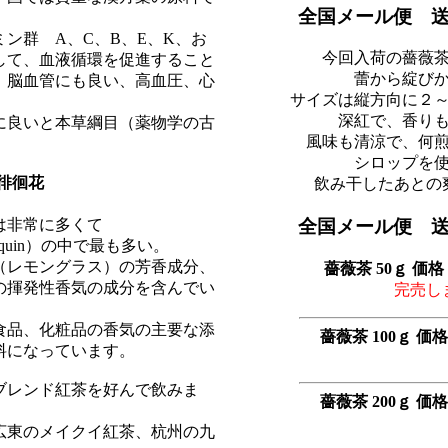
全国メール便 
ン群 A、C、B、E、K、お
今回入荷の薔薇
して、血液循環を促進すること
蕾から綻び
、脳血管にも良い、高血圧、心
サイズは縦方向に２
深紅で、香り
に良いと本草綱目（薬物学の古
風味も清涼で、何
。
シロップを
は徘徊花
飲み干したあとの
は非常に多くて
全国メール便 
Jacquin）の中で最も多い。
（レモングラス）の芳香成分、
薔薇茶 50ｇ 価格 
の揮発性香気の成分を含んでい
完売し
食品、化粧品の香気の主要な添
薔薇茶 100ｇ 価格 
料になっています。
ブレンド紅茶を好んで飲みま
薔薇茶 200ｇ 価
広東のメイクイ紅茶、杭州の九