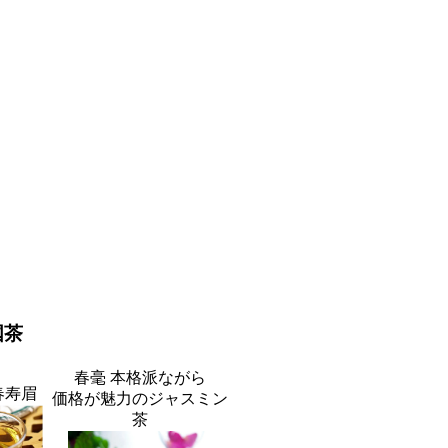
国茶
春毫 本格派ながら
年春寿眉
価格が魅力のジャスミン
茶