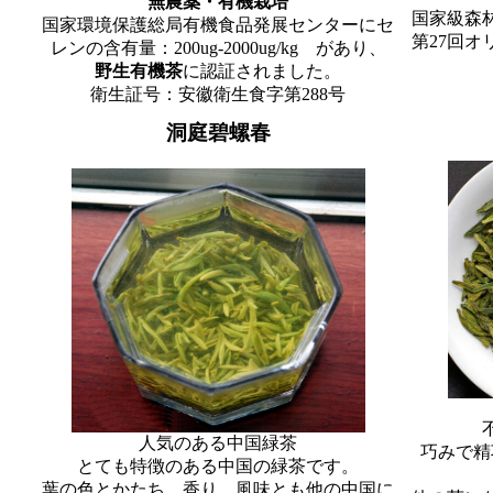
無農薬・有機栽培
国家級森
国家環境保護総局有機食品発展センターにセ
第27回
レンの含有量：200ug-2000ug/kg があり、
野生有機茶
に認証されました。
衛生証号：安徽衛生食字第288号
洞庭
碧螺春
人気のある中国緑茶
巧みで精
とても特徴のある中国の緑茶です。
葉の色とかたち、香り、風味とも他の中国に