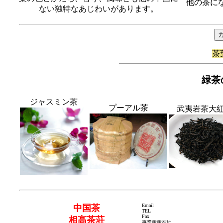
他の茶に
ない独特なあじわいがあります。
茶
緑茶
ジャスミン茶
プーアル茶
武夷岩茶大
Email
中国茶
TEL
Fax
相高茶荘
事業所所在地