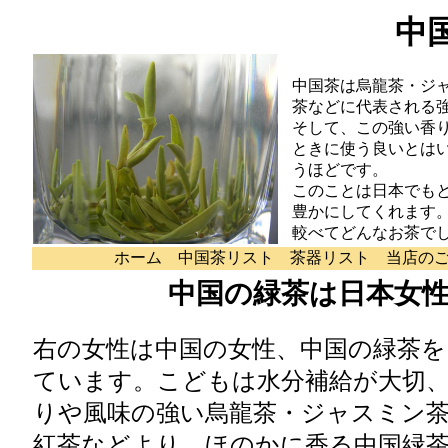
中
中国茶は烏龍茶・ジ
茶などに代表される
そして、この強い香
ときに使う良いとは
うほどです。
このことは日本でも
豊かにしてくれます
較べてどんなお茶で
ホーム
中国茶リスト
茶器リスト
当店の
中国の緑茶は日本女
右の女性は中国の女性、中国の緑茶
ています。こどもは水分補給が大切
りや風味の強い烏龍茶・ジャスミン
紅茶などより、ほのかに香る中国緑