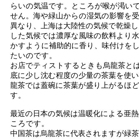
らいの気温です。ところが喉が渇い
せん。海や緑山からの湿気の影響を
異なり、上海は大陸性の気候で乾燥
した気候では濃厚な風味の飲料より
かすように補助的に香り、味付けを
たいのです。
お店でティストするときも烏龍茶と
底に少し沈む程度の少量の茶葉を使
龍茶では蓋碗に茶葉が盛り上がるほ
す。
最近の日本の気候は温暖化による亜
ころです。
中国茶は烏龍茶に代表されますが緑