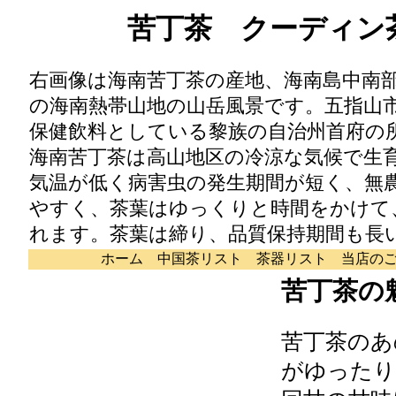
苦丁茶 クーディン
右画像は海南苦丁茶の産地、海南島中南
の海南熱帯山地の山岳風景です。五指山
保健飲料としている黎族の自治州首府の
海南苦丁茶は高山地区の冷涼な気候で生
気温が低く病害虫の発生期間が短く、無
やすく、茶葉はゆっくりと時間をかけて
れます。茶葉は締り、品質保持期間も長
ホーム
中国茶リスト
茶器リスト
当店の
苦丁茶の
苦丁茶のあ
がゆったり