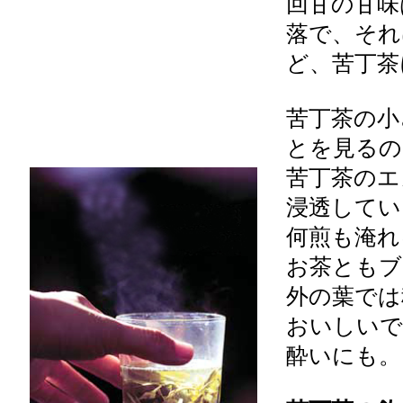
回甘の甘味
落で、それ
ど、苦丁茶
苦丁茶の小
とを見るの
苦丁茶のエ
浸透してい
何煎も淹れ
お茶ともブ
外の葉では
おいしいで
酔いにも。