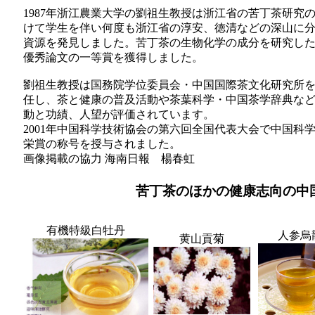
1987年浙江農業大学の劉祖生教授は浙江省の苦丁茶研究
けて学生を伴い何度も浙江省の淳安、徳清などの深山に
資源を発見しました。苦丁茶の生物化学の成分を研究した論
優秀論文の一等賞を獲得しました。
劉祖生教授は国務院学位委員会・中国国際茶文化研究所
任し、茶と健康の普及活動や茶葉科学・中国茶学辞典な
動と功績、人望が評価されています。
2001年中国科学技術協会の第六回全国代表大会で中国科
栄賞の称号を授与されました。
画像掲載の協力 海南日報 楊春虹
苦丁茶のほかの健康志向の中
有機特級白牡丹
人参烏
黄山貢菊