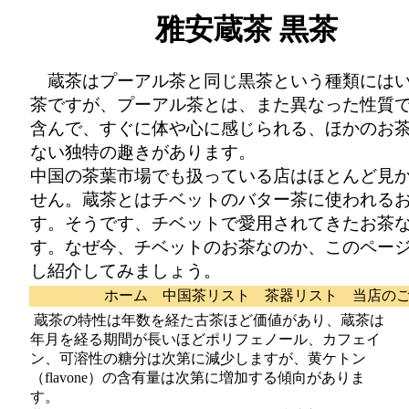
雅安蔵茶 黒茶
蔵茶はプーアル茶と同じ黒茶という種類には
茶ですが、プーアル茶とは、また異なった性質
含んで、すぐに体や心に感じられる、ほかのお
ない独特の趣きがあります。
中国の茶葉市場でも扱っている店はほとんど見
せん。蔵茶とはチベットのバター茶に使われる
す。そうです、チベットで愛用されてきたお茶
す。なぜ今、チベットのお茶なのか、このペー
し紹介してみましょう。
ホーム
中国茶リスト
茶器リスト
当店の
蔵茶の特性は年数を経た古茶ほど価値があり、蔵茶は
年月を経る期間が長いほどポリフェノール、カフェイ
ン、可溶性の糖分は次第に減少しますが、黄ケトン
（flavone）の含有量は次第に増加する傾向がありま
す。