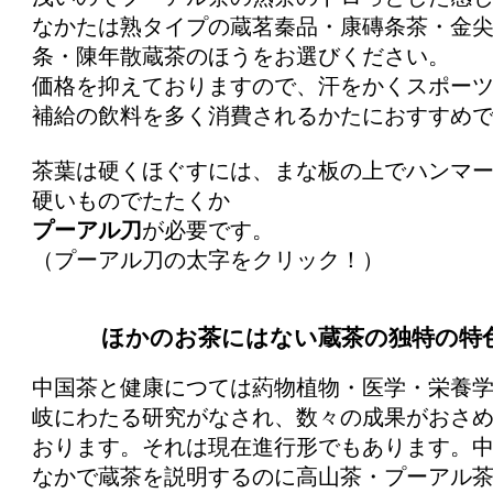
なかたは熟タイプの蔵茗秦品・康磚条茶・金
条・陳年散蔵茶のほうをお選びください。
価格を抑えておりますので、汗をかくスポー
補給の飲料を多く消費されるかたにおすすめ
茶葉は硬くほぐすには、まな板の上でハンマ
硬いものでたたくか
プーアル刀
が必要です。
（プーアル刀の太字をクリック！）
ほかのお茶にはない蔵茶の独特の特
中国茶と健康につては葯物植物・医学・栄養
岐にわたる研究がなされ、数々の成果がおさ
おります。それは現在進行形でもあります。
なかで蔵茶を説明するのに高山茶・プーアル