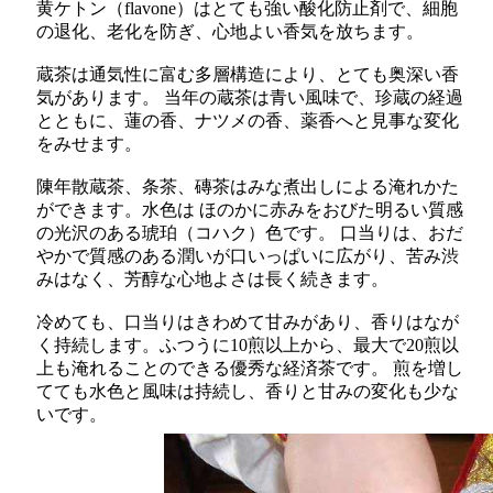
黄ケトン（flavone）はとても強い酸化防止剤で、細胞
の退化、老化を防ぎ、心地よい香気を放ちます。
蔵茶は通気性に富む多層構造により、とても奥深い香
気があります。 当年の蔵茶は青い風味で、珍蔵の経過
とともに、蓮の香、ナツメの香、薬香へと見事な変化
をみせます。
陳年散蔵茶、条茶、磚茶はみな煮出しによる淹れかた
ができます。水色は ほのかに赤みをおびた明るい質感
の光沢のある琥珀（コハク）色です。 口当りは、おだ
やかで質感のある潤いが口いっぱいに広がり、苦み渋
みはなく、芳醇な心地よさは長く続きます。
冷めても、口当りはきわめて甘みがあり、香りはなが
く持続します。ふつうに10煎以上から、最大で20煎以
上も淹れることのできる優秀な経済茶です。 煎を増し
てても水色と風味は持続し、香りと甘みの変化も少な
いです。