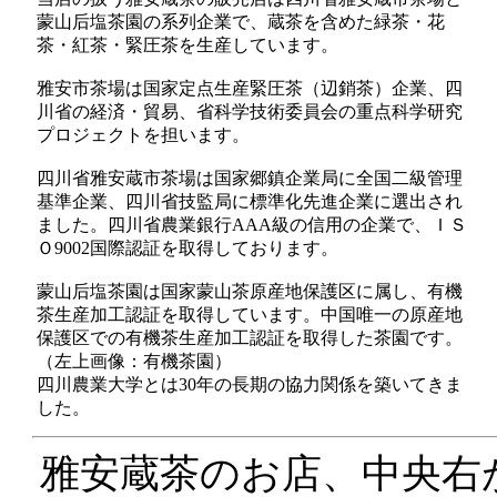
蒙山后塩茶園の系列企業で、蔵茶を含めた緑茶・花
茶・紅茶・緊圧茶を生産しています。
雅安市茶場は国家定点生産緊圧茶（辺銷茶）企業、四
川省の経済・貿易、省科学技術委員会の重点科学研究
プロジェクトを担います。
四川省雅安蔵市茶場は国家郷鎮企業局に全国二級管理
基準企業、四川省技監局に標準化先進企業に選出され
ました。四川省農業銀行AAA級の信用の企業で、ＩＳ
Ｏ9002国際認証を取得しております。
蒙山后塩茶園は国家蒙山茶原産地保護区に属し、有機
茶生産加工認証を取得しています。中国唯一の原産地
保護区での有機茶生産加工認証を取得した茶園です。
（左上画像：有機茶園）
四川農業大学とは30年の長期の協力関係を築いてきま
した。
雅安蔵茶のお店、中央右