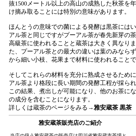
抜1500メートル以上の高山の成熟した秋茶を
け摘み取ることには特別の意味があります。
ほんとうの意味での菌による発酵は黒茶には
アル茶と同じですがプーアル茶が春先新芽の
高級茶に使われることと蔵茶は大きく異なり
た、プーアル茶との最大の違いは葉のみなら
から細い小枝、花果まで材料に使われること
そしてこれらの材料を充分に熟成させるため
アル茶より格段に長い期間の発酵工程が採ら
この結果、煮出しが可能になり、他のお茶に
の成分を含むことになります。
詳しくは蔵茶のページをみる→
雅安蔵茶 黒茶
雅安蔵茶販売店のご紹介
当店の扱う雅安蔵茶の販売店は四川省雅安蔵市茶場と