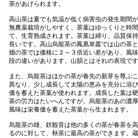
茶があげられます。
高山茶は夏でも気温が低く病害虫の発生期間
無農薬栽培がしやすく、茶葉はゆっくりと時
て、生育熟成されます。茶葉は締り、品質保
長いです。高山烏龍茶の鳳凰単叢では山の茶
畑の茶では価格に２～３倍近い差があり、風
段の違いがあります。山韻とはそれの表現で
また、烏龍茶はほかの茶が春先の新芽を尊ぶ
異なり、少し成長して太陽の恵みを充分に浴
価を蓄えた茶葉が使われます。成長した葉は
茶の労力はたいへんですが、烏龍茶のあの濃
風味は栄養価を蓄えた茶葉から生まれます。
烏龍茶の雄、鉄観音は他の多くの茶が春茶を
るのに対して、秋茶に最高の茶ができます。