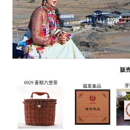
販
6929 蒼順六堡茶
芽
蔵茗秦品