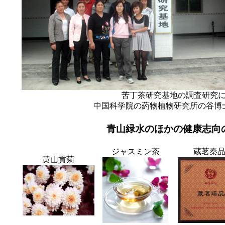
苦丁茶研究基地の調査研究
中国科学院の葯物植物研究所の谷博
青山緑水のほかの健康志向
ジャスミン茶
蔵茗秦
黄山貢菊