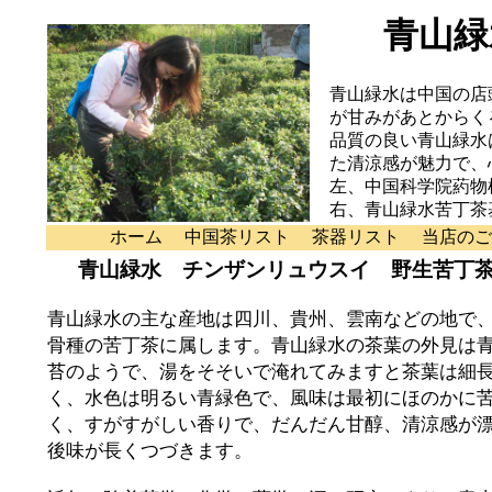
青山緑
青山緑水は中国の店
が甘みがあとからく
品質の良い青山緑水
た清涼感が魅力で、
左、中国科学院葯物
右、青山緑水苦丁茶
ホーム
中国茶リスト
茶器リスト
当店のご
青山緑水 チンザンリュウスイ 野生苦丁
青山緑水の主な産地は四川、貴州、雲南などの地で
骨種の苦丁茶に属します。青山緑水の茶葉の外見は
苔のようで、湯をそそいで淹れてみますと茶葉は細
く、水色は明るい青緑色で、風味は最初にほのかに
く、すがすがしい香りで、だんだん甘醇、清涼感が
後味が長くつづきます。