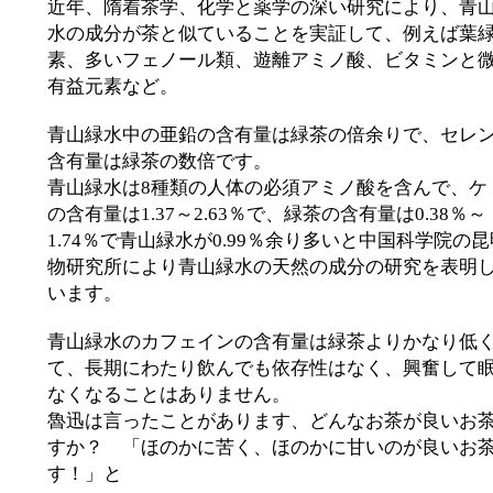
近年、隋着茶学、化学と薬学の深い研究により、青
水の成分が茶と似ていることを実証して、例えば葉
素、多いフェノール類、遊離アミノ酸、ビタミンと
有益元素など。
青山緑水中の亜鉛の含有量は緑茶の倍余りで、セレ
含有量は緑茶の数倍です。
青山緑水は8種類の人体の必須アミノ酸を含んで、ケ
の含有量は1.37～2.63％で、緑茶の含有量は0.38％～
1.74％で青山緑水が0.99％余り多いと中国科学院の
物研究所により青山緑水の天然の成分の研究を表明
います。
青山緑水のカフェインの含有量は緑茶よりかなり低
て、長期にわたり飲んでも依存性はなく、興奮して
なくなることはありません。
魯迅は言ったことがあります、どんなお茶が良いお
すか？ 「ほのかに苦く、ほのかに甘いのが良いお
す！」と