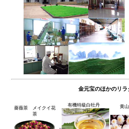
金元宝のほかのリラ
有機特級白牡丹
黄山
薔薇茶 メイクイ花
茶