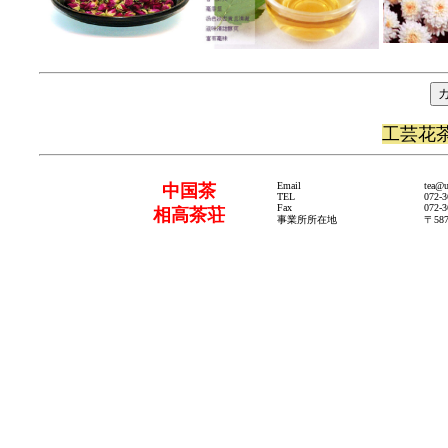
工芸花
Email
tea@u
中国茶
TEL
072-3
Fax
072-3
相高茶荘
事業所所在地
〒58