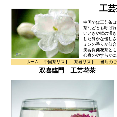
工芸
中国では工芸茶は
茶などとも呼ばれ
いときや喉の渇き
した静かな優しさ
ミンの香りが似合
美容保健花茶とも
心身のやすらかに
ホーム
中国茶リスト
茶器リスト
当店のご
双喜臨門 工芸花茶