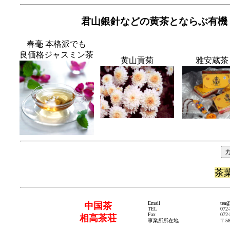
君山銀針
などの黄茶とならぶ有機
春毫 本格派でも
良価格ジャスミン茶
黄山貢菊
雅安蔵茶
茶
Email
tea@
中国茶
TEL
072-
Fax
072-
相高茶荘
事業所所在地
〒5