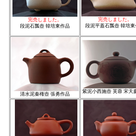
完売しました。
完売しました。
段泥平蓋石瓢壺 韓培東
段泥石瓢壺
韓培東作品
紫泥小西施壺 芙蓉 宋天
清水泥秦権壺 張勇作品