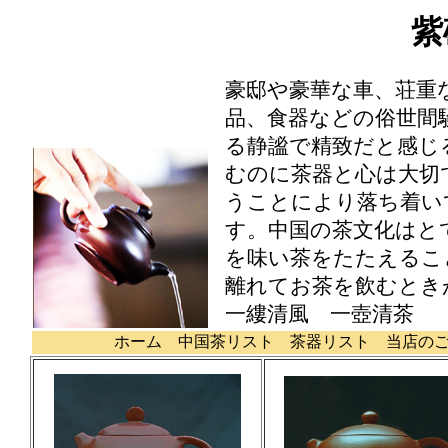
紫
豪邸や豪華な車、荘重
品、食器などの俗世間
る静謐で精致だと感じ
むのに茶器と心は大切
うことにより落ち着い
す。中国の茶文化はと
を味い茶をたたえるこ
離れてお茶を飲むとき
一縷清風 一壺清
ホーム
中国茶リスト
茶器リスト
当店の