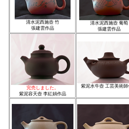
清水泥西施壺 竹
清水泥西施壺 葡萄
張建雲作品
張建雲作品
紫泥水牛壺 工芸美術師
完売しました。
紫泥容天壺 李紅娟作品