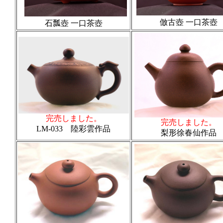
倣古壺 一口茶壺
石瓢壺 一口茶壺
完売しました。
完売しました。
LM-033 陸彩雲作品
梨形徐春仙作品