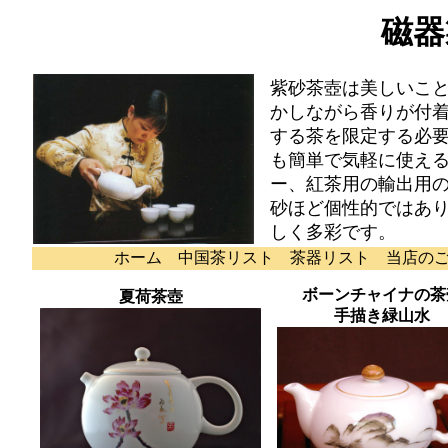
磁器
紫砂茶壺は美しいこ
かしながら香りが付
する茶を限定する必
も簡単で気軽に使え
ー、紅茶用の輸出用
砂ほど個性的ではあ
しく多彩です。
ホーム
中国茶リスト
茶器リスト
当店の
ボーンチャイナの茶
夏荷茶壺
手描き緑山水