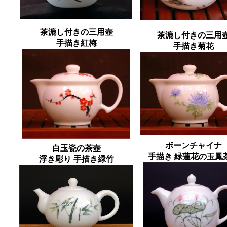
茶漉し付きの三用壺
茶漉し付きの三用
手描き紅梅
手描き菊花
ボーンチャイナ
白玉瓷の茶壺
手描き 緑蓮花の玉鳳
浮き彫り 手描き緑竹