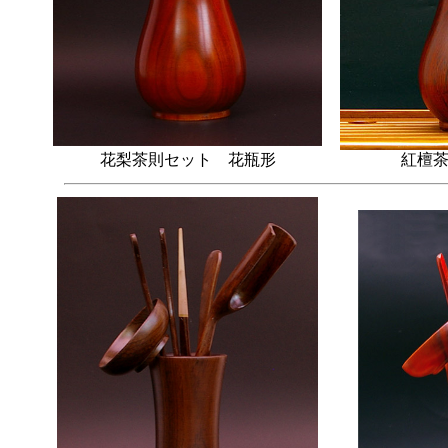
花梨茶則セット 花瓶形
紅檀茶