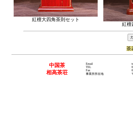
紅檀大四角茶則セット
紅檀
茶
Email
t
中国茶
TEL
0
Fax
0
相高茶荘
事業所所在地