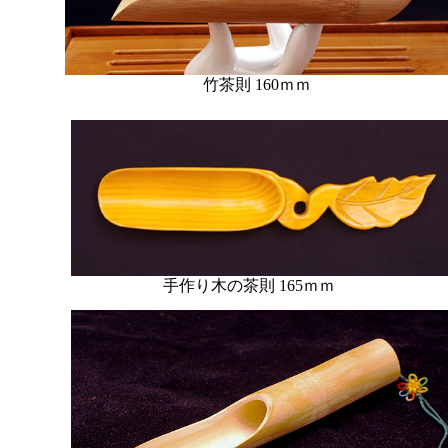
竹茶則
160ｍｍ
手作り木の茶則 165ｍｍ