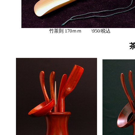
竹茶則 170ｍｍ
\950/税込