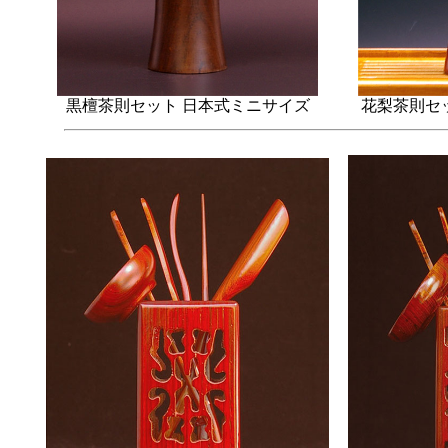
黒檀茶則セット 日本式ミニサイズ
花梨茶則セ