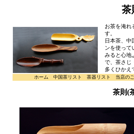
茶
お茶を淹れ
す。
日本茶、中
ンを使って
みると心地
で、茶さじ
多くひかえ
ホーム
中国茶リスト
茶器リスト
当店の
茶則(