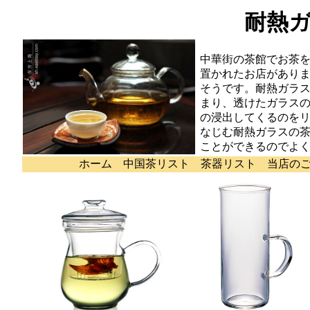
耐熱ガ
中華街の茶館でお茶
置かれたお店があり
そうです。耐熱ガラ
まり、透けたガラス
の浸出してくるのを
なじむ耐熱ガラスの
ことができるのでよ
ホーム
中国茶リスト
茶器リスト
当店の