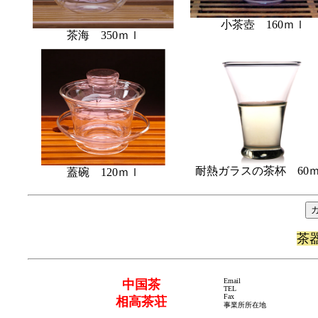
小茶壺 160ｍｌ
茶海 350ｍｌ
耐熱ガラスの茶杯 60
蓋碗 120ｍｌ
茶
Email
中国茶
TEL
Fax
相高茶荘
事業所所在地